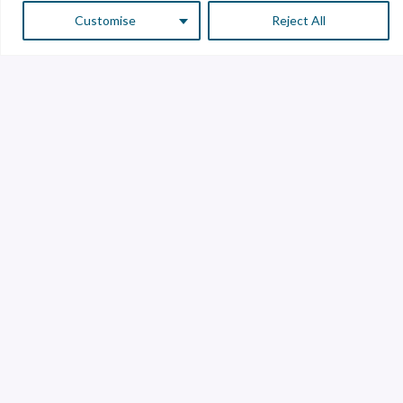
Customise
Reject All
Servicio a Clientes
Atención a Proveedores
Línea de transparencia
Contáctanos
Librería