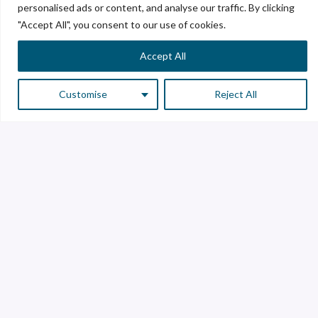
personalised ads or content, and analyse our traffic. By clicking
Creemos firmemente que al invertir en nuestro talento
"Accept All", you consent to our use of cookies.
humano, no solo creamos la mejor opción de empleo,
sino que también construimos un legado de
Accept All
crecimiento y prosperidad compartida.
Customise
Reject All
883 mil